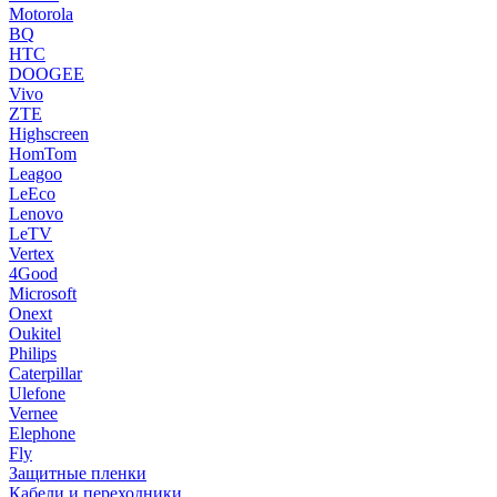
Motorola
BQ
HTC
DOOGEE
Vivo
ZTE
Highscreen
HomTom
Leagoo
LeEco
Lenovo
LeTV
Vertex
4Good
Microsoft
Onext
Oukitel
Philips
Caterpillar
Ulefone
Vernee
Elephone
Fly
Защитные пленки
Кабели и переходники