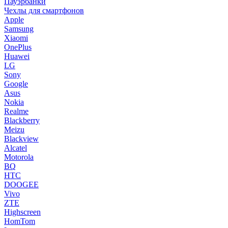
Пауэрбанки
Чехлы для смартфонов
Apple
Samsung
Xiaomi
OnePlus
Huawei
LG
Sony
Google
Asus
Nokia
Realme
Blackberry
Meizu
Blackview
Alcatel
Motorola
BQ
HTC
DOOGEE
Vivo
ZTE
Highscreen
HomTom