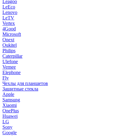
Leagoo
LeEco
Lenovo
LeTV
Vertex
4Good
Microsoft
Onext
Oukitel
Philips
Caterpillar
Ulefone
Vernee
Elephone
Fly
Чехлы для планшетов
Защитные стекла
Apple
Samsung
Xiaomi
OnePlus
Huawei
LG
Sony
Google