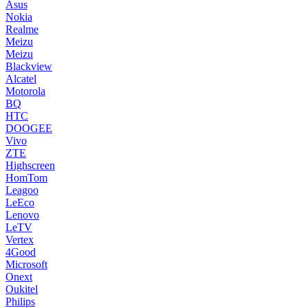
Asus
Nokia
Realme
Meizu
Meizu
Blackview
Alcatel
Motorola
BQ
HTC
DOOGEE
Vivo
ZTE
Highscreen
HomTom
Leagoo
LeEco
Lenovo
LeTV
Vertex
4Good
Microsoft
Onext
Oukitel
Philips