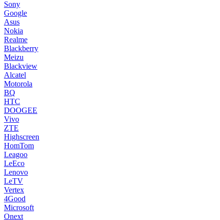
Sony
Google
Asus
Nokia
Realme
Blackberry
Meizu
Blackview
Alcatel
Motorola
BQ
HTC
DOOGEE
Vivo
ZTE
Highscreen
HomTom
Leagoo
LeEco
Lenovo
LeTV
Vertex
4Good
Microsoft
Onext