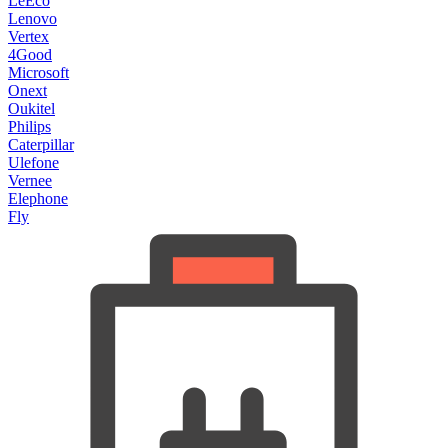
LeEco
Lenovo
Vertex
4Good
Microsoft
Onext
Oukitel
Philips
Caterpillar
Ulefone
Vernee
Elephone
Fly