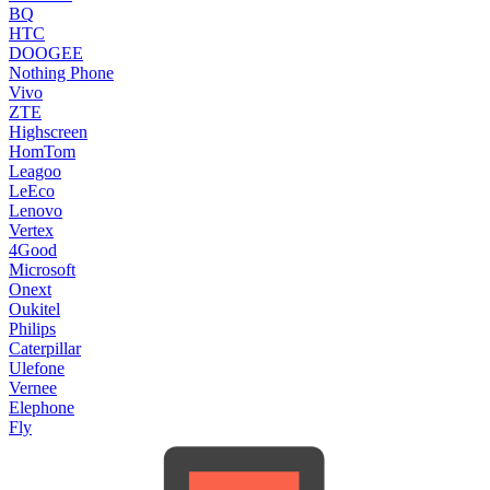
BQ
HTC
DOOGEE
Nothing Phone
Vivo
ZTE
Highscreen
HomTom
Leagoo
LeEco
Lenovo
Vertex
4Good
Microsoft
Onext
Oukitel
Philips
Caterpillar
Ulefone
Vernee
Elephone
Fly