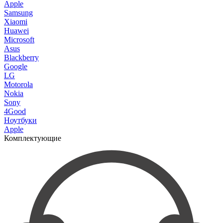
Apple
Samsung
Xiaomi
Huawei
Microsoft
Asus
Blackberry
Google
LG
Motorola
Nokia
Sony
4Good
Ноутбуки
Apple
Комплектующие