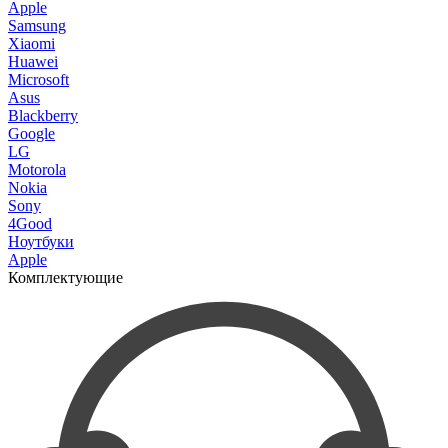
Apple
Samsung
Xiaomi
Huawei
Microsoft
Asus
Blackberry
Google
LG
Motorola
Nokia
Sony
4Good
Ноутбуки
Apple
Комплектующие