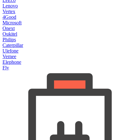
LeEco
Lenovo
Vertex
4Good
Microsoft
Onext
Oukitel
Philips
Caterpillar
Ulefone
Vernee
Elephone
Fly