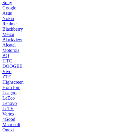
Sony
Google
Asus
Nokia
Realme
Blackberry
Meizu
Blackview
Alcatel
Motorola
BQ
HTC
DOOGEE
Vivo
ZTE
Highscreen
HomTom
Leagoo
LeEco
Lenovo
LeTV
Vertex
4Good
Microsoft
Onext