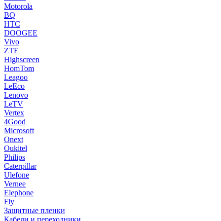
Motorola
BQ
HTC
DOOGEE
Vivo
ZTE
Highscreen
HomTom
Leagoo
LeEco
Lenovo
LeTV
Vertex
4Good
Microsoft
Onext
Oukitel
Philips
Caterpillar
Ulefone
Vernee
Elephone
Fly
Защитные пленки
Кабели и переходники