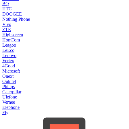
BQ
HTC
DOOGEE
Nothing Phone
Vivo
ZTE
Highscreen
HomTom
Leagoo
LeEco
Lenovo
Vertex
4Good
Microsoft
Onext
Oukitel
Philips
Caterpillar
Ulefone
Vernee
Elephone
Fly