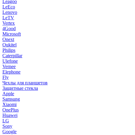
Leagoo
LeEco
Lenovo
LeTV
Vertex
4Good
Microsoft
Onext
Oukitel
Philips
Caterpillar
Ulefone
Vernee
Elephone
Fly
Чехлы для планшетов
Защитные стекла
Apple
Samsung
Xiaomi
OnePlus
Huawei
LG
Sony
Google