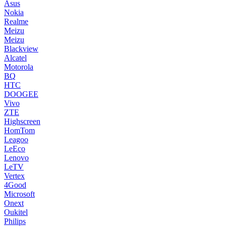
Asus
Nokia
Realme
Meizu
Meizu
Blackview
Alcatel
Motorola
BQ
HTC
DOOGEE
Vivo
ZTE
Highscreen
HomTom
Leagoo
LeEco
Lenovo
LeTV
Vertex
4Good
Microsoft
Onext
Oukitel
Philips