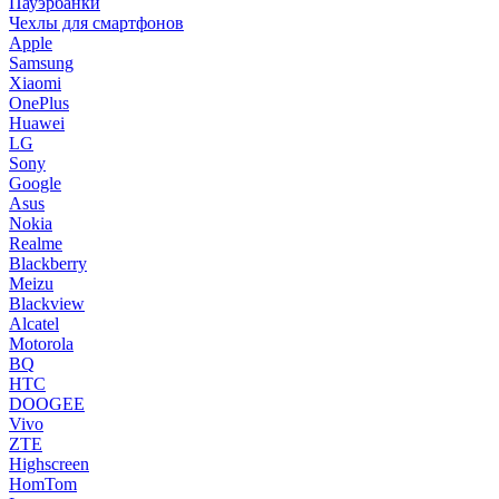
Пауэрбанки
Чехлы для смартфонов
Apple
Samsung
Xiaomi
OnePlus
Huawei
LG
Sony
Google
Asus
Nokia
Realme
Blackberry
Meizu
Blackview
Alcatel
Motorola
BQ
HTC
DOOGEE
Vivo
ZTE
Highscreen
HomTom