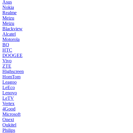
Asus
Nokia
Realme
Meizu
Meizu
Blackview
Alcatel
Motorola
BQ
HTC
DOOGEE
Vivo
ZTE
Highscreen
HomTom
Leagoo
LeEco
Lenovo
LeTV
Vertex
4Good
Microsoft
Onext
Oukitel
Philips