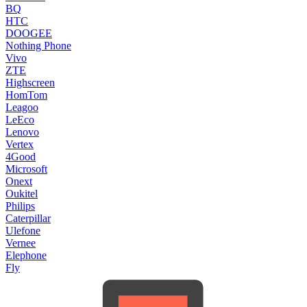
BQ
HTC
DOOGEE
Nothing Phone
Vivo
ZTE
Highscreen
HomTom
Leagoo
LeEco
Lenovo
Vertex
4Good
Microsoft
Onext
Oukitel
Philips
Caterpillar
Ulefone
Vernee
Elephone
Fly