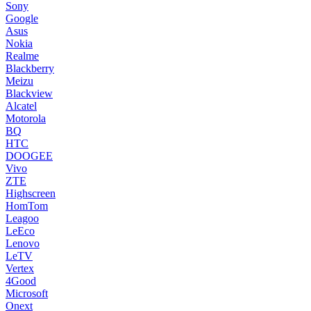
Sony
Google
Asus
Nokia
Realme
Blackberry
Meizu
Blackview
Alcatel
Motorola
BQ
HTC
DOOGEE
Vivo
ZTE
Highscreen
HomTom
Leagoo
LeEco
Lenovo
LeTV
Vertex
4Good
Microsoft
Onext