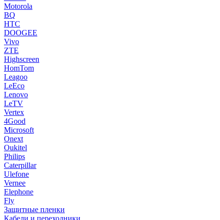
Motorola
BQ
HTC
DOOGEE
Vivo
ZTE
Highscreen
HomTom
Leagoo
LeEco
Lenovo
LeTV
Vertex
4Good
Microsoft
Onext
Oukitel
Philips
Caterpillar
Ulefone
Vernee
Elephone
Fly
Защитные пленки
Кабели и переходники