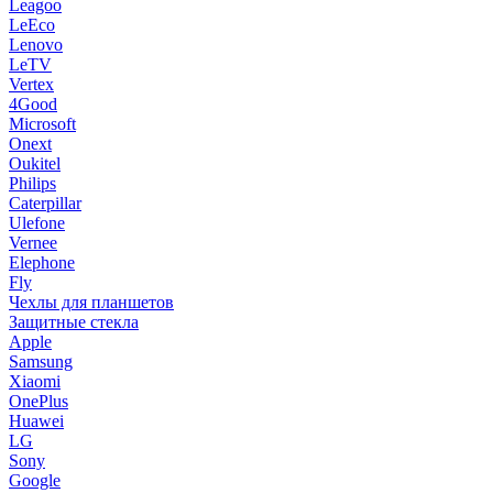
Leagoo
LeEco
Lenovo
LeTV
Vertex
4Good
Microsoft
Onext
Oukitel
Philips
Caterpillar
Ulefone
Vernee
Elephone
Fly
Чехлы для планшетов
Защитные стекла
Apple
Samsung
Xiaomi
OnePlus
Huawei
LG
Sony
Google