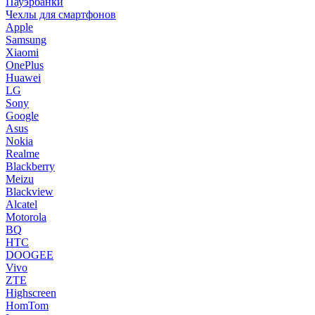
Пауэрбанки
Чехлы для смартфонов
Apple
Samsung
Xiaomi
OnePlus
Huawei
LG
Sony
Google
Asus
Nokia
Realme
Blackberry
Meizu
Blackview
Alcatel
Motorola
BQ
HTC
DOOGEE
Vivo
ZTE
Highscreen
HomTom