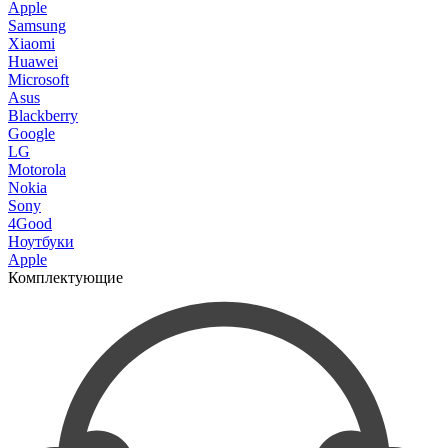
Apple
Samsung
Xiaomi
Huawei
Microsoft
Asus
Blackberry
Google
LG
Motorola
Nokia
Sony
4Good
Ноутбуки
Apple
Комплектующие