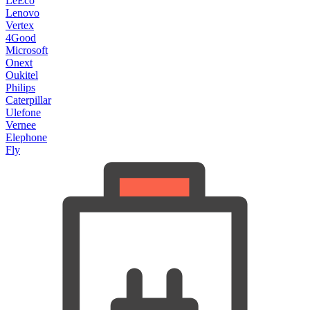
LeEco
Lenovo
Vertex
4Good
Microsoft
Onext
Oukitel
Philips
Caterpillar
Ulefone
Vernee
Elephone
Fly