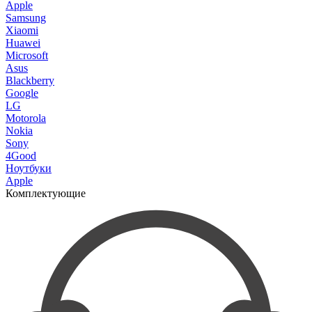
Apple
Samsung
Xiaomi
Huawei
Microsoft
Asus
Blackberry
Google
LG
Motorola
Nokia
Sony
4Good
Ноутбуки
Apple
Комплектующие