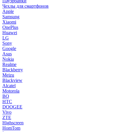
Пауэрбанки
Чехлы для смартфонов
Apple
Samsung
Xiaomi
OnePlus
Huawei
LG
Sony
Google
Asus
Nokia
Realme
Blackberry
Meizu
Blackview
Alcatel
Motorola
BQ
HTC
DOOGEE
Vivo
ZTE
Highscreen
HomTom