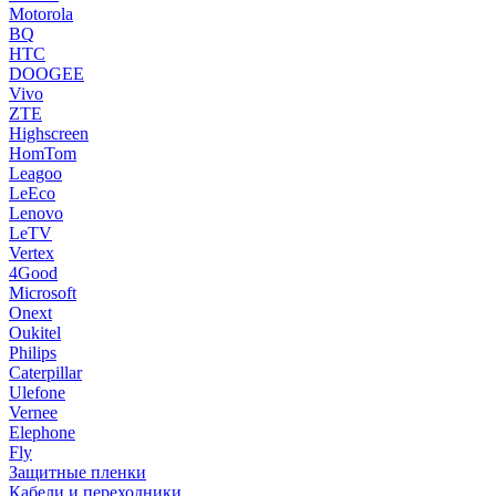
Motorola
BQ
HTC
DOOGEE
Vivo
ZTE
Highscreen
HomTom
Leagoo
LeEco
Lenovo
LeTV
Vertex
4Good
Microsoft
Onext
Oukitel
Philips
Caterpillar
Ulefone
Vernee
Elephone
Fly
Защитные пленки
Кабели и переходники