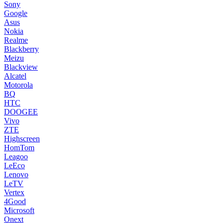
Sony
Google
Asus
Nokia
Realme
Blackberry
Meizu
Blackview
Alcatel
Motorola
BQ
HTC
DOOGEE
Vivo
ZTE
Highscreen
HomTom
Leagoo
LeEco
Lenovo
LeTV
Vertex
4Good
Microsoft
Onext