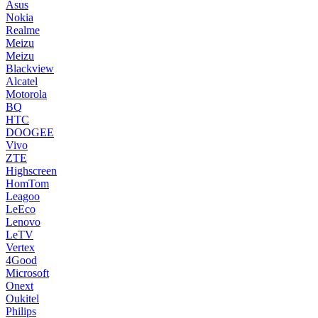
Asus
Nokia
Realme
Meizu
Meizu
Blackview
Alcatel
Motorola
BQ
HTC
DOOGEE
Vivo
ZTE
Highscreen
HomTom
Leagoo
LeEco
Lenovo
LeTV
Vertex
4Good
Microsoft
Onext
Oukitel
Philips