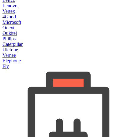
LeEco
Lenovo
Vertex
4Good
Microsoft
Onext
Oukitel
Philips
Caterpillar
Ulefone
Vernee
Elephone
Fly