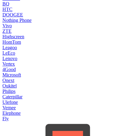
BQ
HTC
DOOGEE
Nothing Phone
Vivo
ZTE
Highscreen
HomTom
Leagoo
LeEco
Lenovo
Vertex
4Good
Microsoft
Onext
Oukitel
Philips
Caterpillar
Ulefone
Vernee
Elephone
Fly