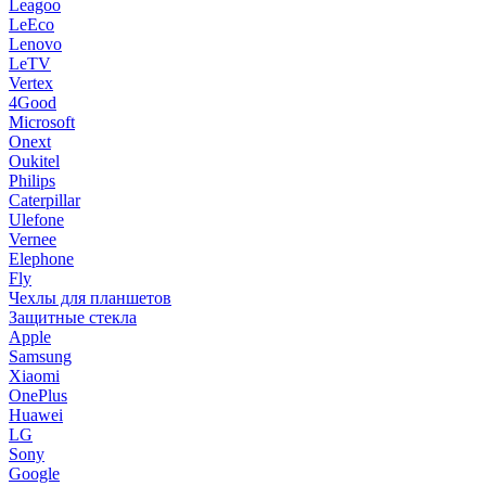
Leagoo
LeEco
Lenovo
LeTV
Vertex
4Good
Microsoft
Onext
Oukitel
Philips
Caterpillar
Ulefone
Vernee
Elephone
Fly
Чехлы для планшетов
Защитные стекла
Apple
Samsung
Xiaomi
OnePlus
Huawei
LG
Sony
Google